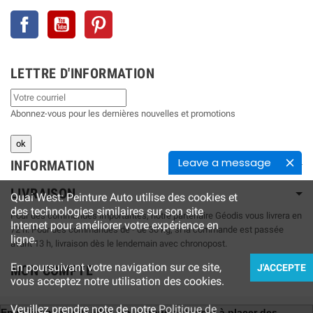
Facebook
YouTube
Pinterest
LETTRE D'INFORMATION
Abonnez-vous pour les dernières nouvelles et promotions
Leave a message
INFORMATION
LIVRAISON
Quai West: Peinture Auto utilise des cookies et
des technologies similaires sur son site
Pour des commandes importantes, notre partenaire Géodis vous livrera en
Internet pour améliorer votre expérience en
72 h. Pour des commandes de - de 30 kg, si la commande est passée
ligne.
avant 13 h, livraison dès le lendemain avec chronopost.
En poursuivant votre navigation sur ce site,
MON COMPTE
J'ACCEPTE
vous acceptez notre utilisation des cookies.
Veuillez prendre note de notre
Politique de
En utilisant ce site Web, vous nous autorisez à placer des