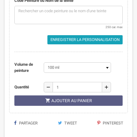
Code Peinture ou Nom de la teinte
250 car. max
ENREGISTRER LA PERSONNALISATION
Volume de
peinture
remove
add
Quantité

AJOUTER AU PANIER
PARTAGER
TWEET
PINTEREST