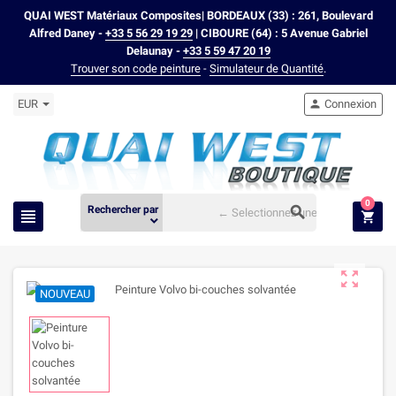
QUAI WEST Matériaux Composites| BORDEAUX (33) : 261, Boulevard
Alfred Daney -
+33 5 56 29 19 29
| CIBOURE (64) : 5 Avenue Gabriel
Delaunay -
+33 5 59 47 20 19
Trouver son code peinture
-
Simulateur de Quantité
.
EUR
Connexion

0
Rechercher par



expand_more

NOUVEAU