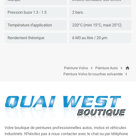
Pression buse 1.3 - 1.5
2 bars.
Température d'application
220°C (mini 15°C, maxi 25°C)
Rendement théorique
6 M3 au litre / 20 µm
home


Peinture Volvo
Peinture Auto

Peinture Volvo bi-couches solvantée
Votre boutique de peintures professionnelles autos, motos et véhicules
industriels. N'hésitez pas à nous contacter avec le chat ou par téléphone