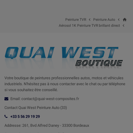
home


Peinture TVR
Peinture Auto

Aérosol 1K Peinture TVR brillant direct
Votre boutique de peintures professionnelles autos, motos et véhicules
industriels. N'hésitez pas à nous contacter avec le chat ou par téléphone
si vous souhaitez être conseillé.
Email: contact@quai-west-composites.fr
Contact Quai West Peinture Auto (33)
+33 5 56 29 19 29
Addresse:
261, Bvd Alfred Daney - 33300 Bordeaux