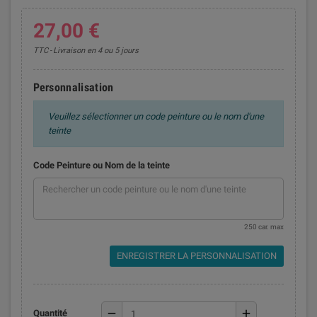
27,00 €
TTC
Livraison en 4 ou 5 jours
Personnalisation
Veuillez sélectionner un code peinture ou le nom d'une
teinte
Code Peinture ou Nom de la teinte
250 car. max
ENREGISTRER LA PERSONNALISATION
remove
add
Quantité