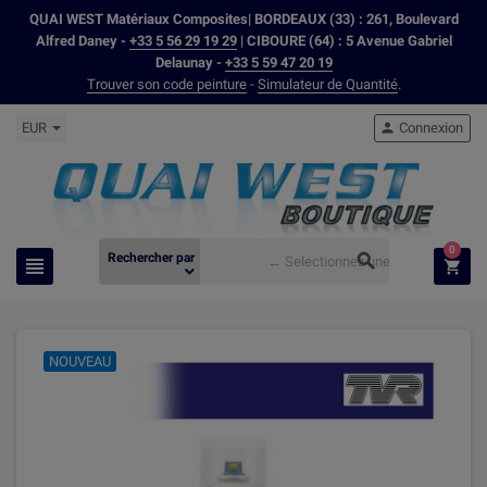
QUAI WEST Matériaux Composites| BORDEAUX (33) : 261, Boulevard
Alfred Daney -
+33 5 56 29 19 29
| CIBOURE (64) : 5 Avenue Gabriel
Delaunay -
+33 5 59 47 20 19
Trouver son code peinture
-
Simulateur de Quantité
.
EUR
Connexion

0
Rechercher par



expand_more
NOUVEAU