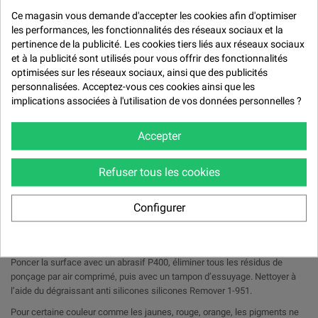
Politique retours (Nous acceptons les retours si les colis sont
Ce magasin vous demande d'accepter les cookies afin d'optimiser
les performances, les fonctionnalités des réseaux sociaux et la
manifestement et visiblement détériorés, incomplets ou comportant
pertinence de la publicité. Les cookies tiers liés aux réseaux sociaux
et à la publicité sont utilisés pour vous offrir des fonctionnalités
des objets abîmés.)
optimisées sur les réseaux sociaux, ainsi que des publicités
personnalisées. Acceptez-vous ces cookies ainsi que les
implications associées à l'utilisation de vos données personnelles ?
Description
Accepter
Aérosol 1K 400 ml de Peinture TVR brillant direct.
Refuser tous les cookies
Teinte TVR à la demande.
Configurer
Conseils
Poncer la surface avec un abrasif P400, éliminer tous les résidus de
ponçage par air comprimé, puis avec un tampon d’essuyage. Nettoyer à
l’aide du dégraissant anti silicones silicones Remover 1-951.
Pour certaine couleur comme les jaunes, rouge, orange, les pigments ne