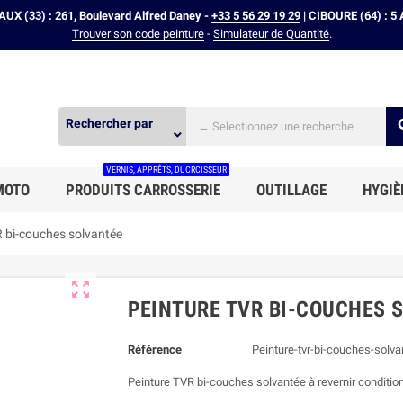
X (33) : 261, Boulevard Alfred Daney -
+33 5 56 29 19 29
| CIBOURE (64) : 5 
Trouver son code peinture
-
Simulateur de Quantité
.
Rechercher par
expand_more
VERNIS, APPRÊTS, DUCRCISSEUR
MOTO
PRODUITS CARROSSERIE
OUTILLAGE
HYGIÈ
 bi-couches solvantée

PEINTURE TVR BI-COUCHES 
Référence
Peinture-tvr-bi-couches-solva
Peinture TVR bi-couches solvantée à revernir conditionn