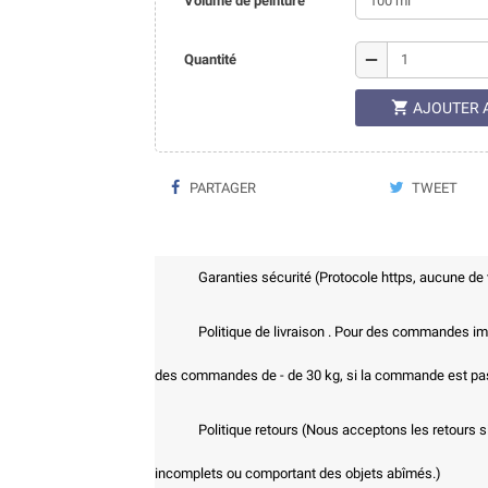
Volume de peinture
remove
Quantité

AJOUTER 
PARTAGER
TWEET
Garanties sécurité (Protocole https, aucune de
Politique de livraison . Pour des commandes imp
des commandes de - de 30 kg, si la commande est pass
Politique retours (Nous acceptons les retours s
incomplets ou comportant des objets abîmés.)