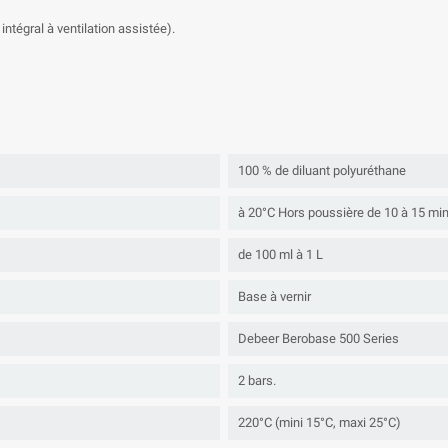
intégral à ventilation assistée).
100 % de diluant polyuréthane
à 20°C Hors poussière de 10 à 15 mi
de 100 ml à 1 L
Base à vernir
Debeer Berobase 500 Series
2 bars.
220°C (mini 15°C, maxi 25°C)