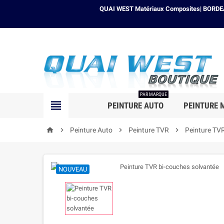
QUAI WEST Matériaux Composites| BORDEAU
PAR MARQUE

PEINTURE AUTO
PEINTURE 

Peinture Auto

Peinture TVR

Peinture TVR
home
NOUVEAU