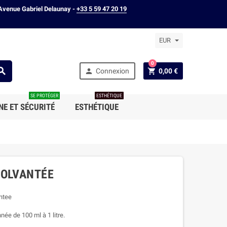
Avenue Gabriel Delaunay -
+33 5 59 47 20 19
EUR
0



Connexion
0,00 €
SE PROTÉGER
ESTHÉTIQUE
NE ET SÉCURITÉ
ESTHÉTIQUE
SOLVANTÉE
ntee
ée de 100 ml à 1 litre.