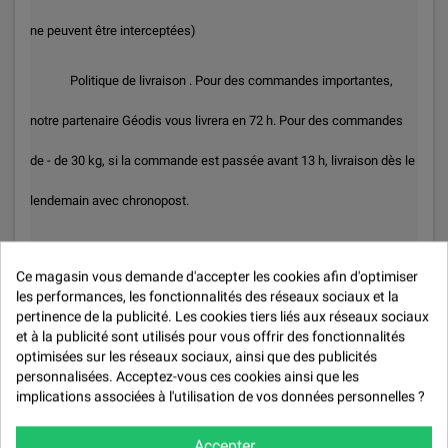
ne peuvent être interceptées)
Politique de livraison . Pour des commandes importantes,
notre partenaire Géodis vous livrera en 72 h. Pour des commandes
de - de 30 kg, si la commande est passée avant 13 h, livraison dès le
lendemain avec chronopost.
Politique retours (Nous acceptons les retours si les colis sont
Ce magasin vous demande d'accepter les cookies afin d'optimiser
manifestement et visiblement détériorés, incomplets ou comportant
les performances, les fonctionnalités des réseaux sociaux et la
pertinence de la publicité. Les cookies tiers liés aux réseaux sociaux
des objets abîmés.)
et à la publicité sont utilisés pour vous offrir des fonctionnalités
optimisées sur les réseaux sociaux, ainsi que des publicités
personnalisées. Acceptez-vous ces cookies ainsi que les
implications associées à l'utilisation de vos données personnelles ?
Description
Accepter