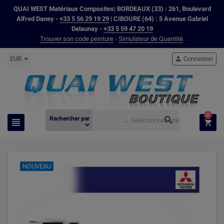
QUAI WEST Matériaux Composites| BORDEAUX (33) : 261, Boulevard
Alfred Daney -
+33 5 56 29 19 29
| CIBOURE (64) : 5 Avenue Gabriel
Delaunay -
+33 5 59 47 20 19
Trouver son code peinture
-
Simulateur de Quantité
.
EUR
Connexion

0
Rechercher par



expand_more
NOUVEAU