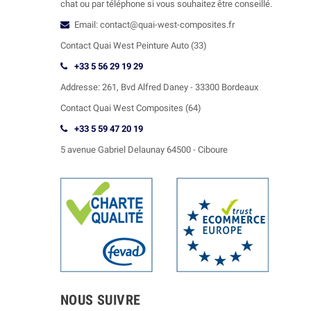
chat ou par téléphone si vous souhaitez être conseillé.
Email: contact@quai-west-composites.fr
Contact Quai West Peinture Auto (33)
+33 5 56 29 19 29
Addresse:
261, Bvd Alfred Daney - 33300 Bordeaux
Contact
Quai West Composites (64)
+33 5 59 47 20 19
5 avenue Gabriel Delaunay 64500 - Ciboure
NOUS SUIVRE