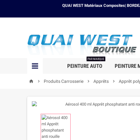
QUAI WEST Matériaux Composites| BORDEAU
PAR MARQUE

PEINTURE AUTO
PEINTURE 

Produits Carrosserie

Apprêts

Apprêt pol
home