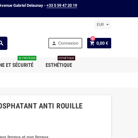
Avenue Gabriel Delaunay -
+33 5 59 47 20 19
EUR
0



Connexion
0,00 €
SE PROTÉGER
ESTHÉTIQUE
NE ET SÉCURITÉ
ESTHÉTIQUE
OSPHATANT ANTI ROUILLE
ux ferreux et non ferreux.