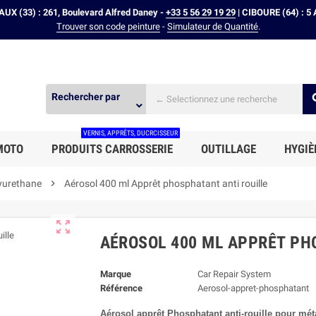
X (33) : 261, Boulevard Alfred Daney -
+33 5 56 29 19 29
| CIBOURE (64) : 5 
Trouver son code peinture
-
Simulateur de Quantité
.
Rechercher par
expand_more
VERNIS, APPRÊTS, DUCRCISSEUR
MOTO
PRODUITS CARROSSERIE
OUTILLAGE
HYGIÈ
yurethane

Aérosol 400 ml Apprêt phosphatant anti rouille

AÉROSOL 400 ML APPRÊT PH
Marque
Car Repair System
Référence
Aerosol-appret-phosphatant
Aérosol apprêt Phosphatant anti-rouille pour méta